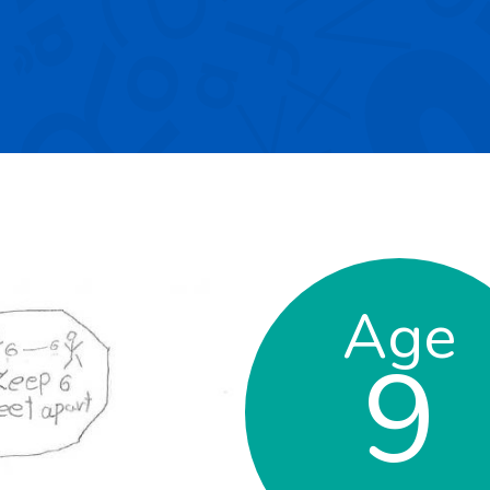
Age
9