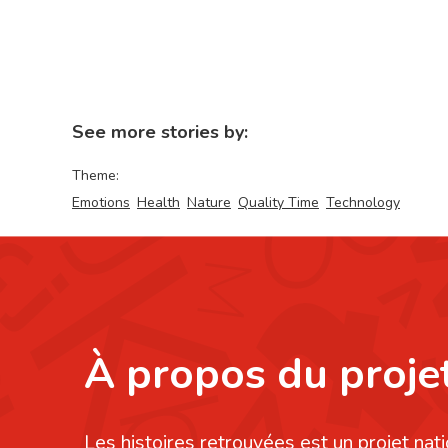
See more stories by:
Theme:
Emotions
Health
Nature
Quality Time
Technology
À propos du proje
Les histoires retrouvées est un projet nati