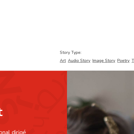
Story Type:
Art
Audio Story
Image Story
Poetry
T
t
onal dirigé