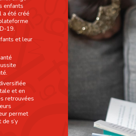
s enfants
l a été créé
 plateforme
ID-19.
fants et leur
santé
éussite
té.
diversifiée
tale et en
res retrouvées
leurs
leur permet
 de s’y