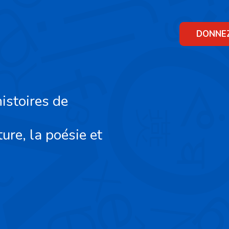
Skip
to
content
DONNE
istoires de
ture, la poésie et