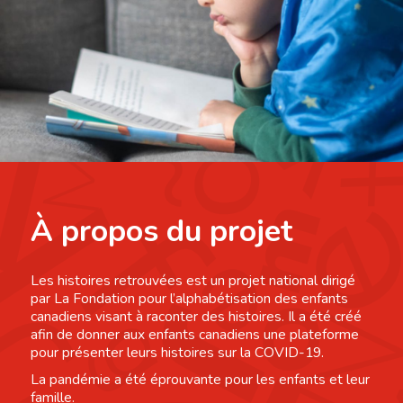
À propos du projet
Les histoires retrouvées est un projet national dirigé
par La Fondation pour l’alphabétisation des enfants
canadiens visant à raconter des histoires. Il a été créé
afin de donner aux enfants canadiens une plateforme
pour présenter leurs histoires sur la COVID-19.
La pandémie a été éprouvante pour les enfants et leur
famille.