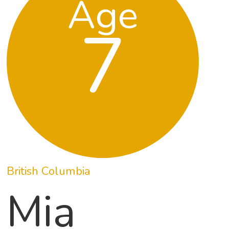
Age
7
British Columbia
Mia