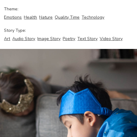
Theme:
Emotions
Health
Nature
Quality Time
Technology
Story Type:
Art
Audio Story
Image Story
Poetry
Text Story
Video Story