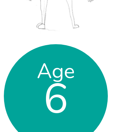
Age
6